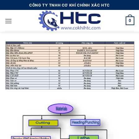
Bỏ
CÔNG TY TNHH CƠ KHÍ CHÍNH XÁC HTC
qua
nội
0
dung